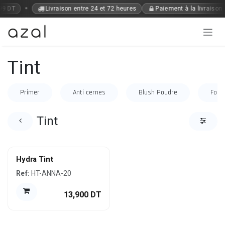
Se rendre au contenu
•
 99 DT
Livraison entre 24 et 72 heures
Paiement à la livraison
Tint
Primer
Anti cernes
Blush Poudre
Fond
Tint
Hydra Tint
Ref:
HT-ANNA-20
13,900
DT