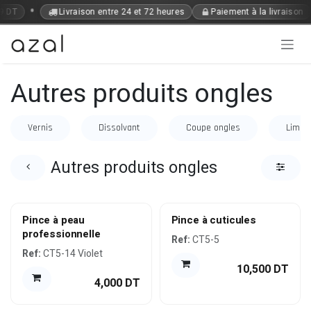
Se rendre au contenu
•
9 DT
Livraison entre 24 et 72 heures
Paiement à la livraison
Autres produits ongles
Vernis
Dissolvant
Coupe ongles
Limes
Autres produits ongles
Pince à peau
Pince à cuticules
professionnelle
Ref:
CT5-5
Ref:
CT5-14 Violet
10,500
DT
4,000
DT