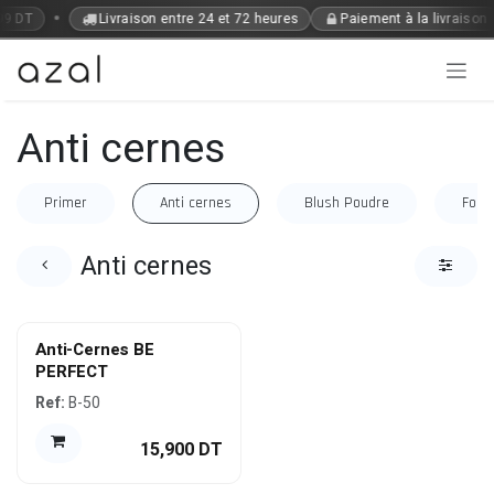
Se rendre au contenu
•
99 DT
Livraison entre 24 et 72 heures
Paiement à la livraison
Anti cernes
Primer
Anti cernes
Blush Poudre
Fond
Anti cernes
Anti-Cernes BE
PERFECT
Ref:
B-50
15,900
DT