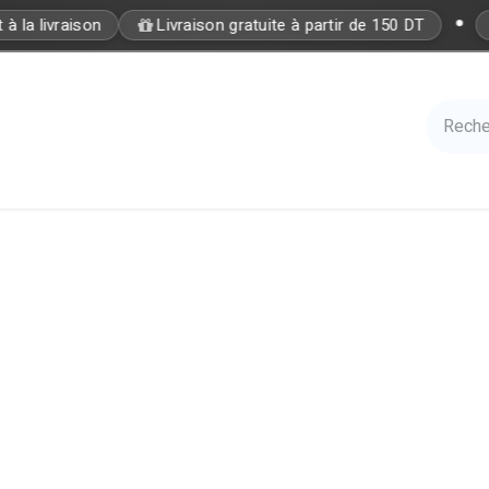
•
a livraison
Livraison gratuite à partir de 150 DT
Care
Accessories
Hair
Nails
Azal 