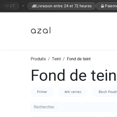
Se rendre au contenu
•
de 99 DT
Livraison entre 24 et 72 heures
Paiemen
Bon Plan
Makeup
Fragrances
Produits
Teint
Fond de teint
Fond de tein
Primer
Anti cernes
Blush Poud