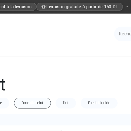
•
t à la livraison
Livraison gratuite à partir de 150 DT
Care
Accessories
Hair
Nails
Azal 
t
re
Fond de teint
Tint
Blush Liquide