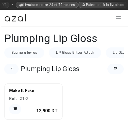
Se rendre au contenu
•
9 DT
Livraison entre 24 et 72 heures
Paiement à la livraison
Plumping Lip Gloss
Baume à lèvres
LIP Gloss Glitter Attack
Lip GLos
Plumping Lip Gloss
Make It Fake
Ref:
LG1-X
12,900
DT