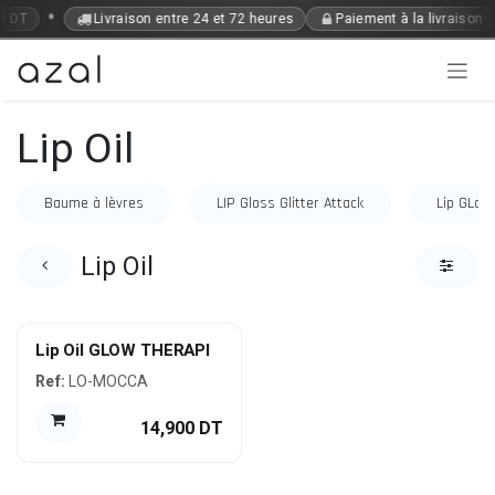
Se rendre au contenu
•
9 DT
Livraison entre 24 et 72 heures
Paiement à la livraison
Lip Oil
Baume à lèvres
LIP Gloss Glitter Attack
Lip GLos
Lip Oil
Lip Oil GLOW THERAPI
Ref:
LO-MOCCA
14,900
DT