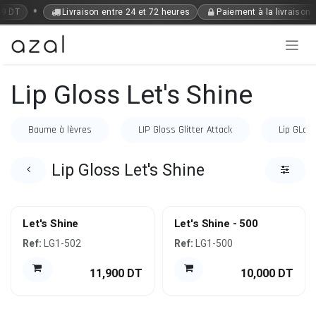
Se rendre au contenu
•
99 DT
Livraison entre 24 et 72 heures
Paiement à la livraison
Lip Gloss Let's Shine
Baume à lèvres
LIP Gloss Glitter Attack
Lip GLos
Lip Gloss Let's Shine
Let's Shine
Let's Shine - 500
Ref:
LG1-502
Ref:
LG1-500
11,900
DT
10,000
DT