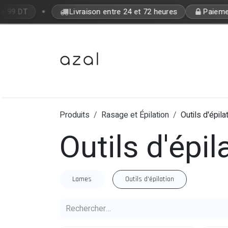
Se rendre au contenu
•
de 99 DT
Livraison entre 24 et 72 heures
Paiement
Bon Plan
Makeup
Fragrances
Produits
Rasage et Épilation
Outils d'épila
Outils d'épil
Lames
Outils d'épilation