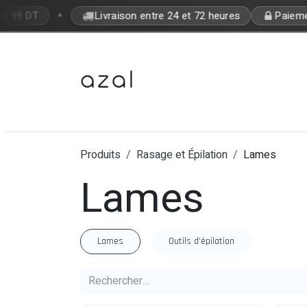
Se rendre au contenu
•
de 99 DT
Livraison entre 24 et 72 heures
Paiemen
Bon Plan
Makeup
Fragrances
Produits
Rasage et Épilation
Lames
Lames
Lames
Outils d'épilation