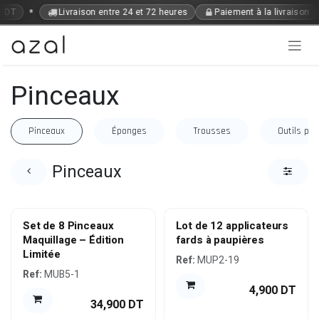
Se rendre au contenu
•
9 DT
Livraison entre 24 et 72 heures
Paiement à la livraison
Pinceaux
Pinceaux
Éponges
Trousses
Outils pou
Pinceaux
Set de 8 Pinceaux
Lot de 12 applicateurs
Maquillage – Édition
fards à paupières
Limitée
Ref:
MUP2-19
Ref:
MUB5-1
4,900
DT
34,900
DT