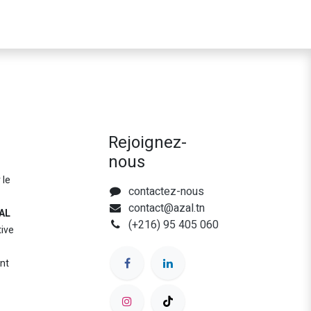
Rejoignez-
nous
 le
contactez-nous
contact@azal.tn
AL
(+216) 95 405 060
tive
nt