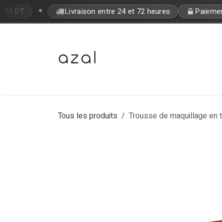
Se rendre au contenu
•
e 99 DT
Livraison entre 24 et 72 heures
Paiement 
Bon Plan
Makeup
Fragrances
Tous les produits
Trousse de maquillage en ti