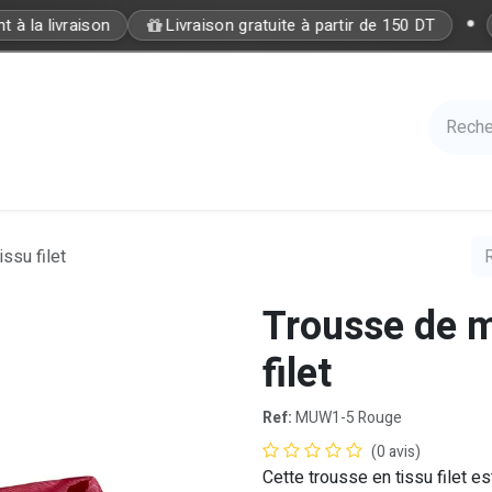
•
à la livraison
Livraison gratuite à partir de 150 DT
Care
Accessories
Hair
Nails
Azal 
ssu filet
Trousse de m
filet
Ref:
MUW1-5 Rouge
(0 avis)
Cette trousse en tissu filet es