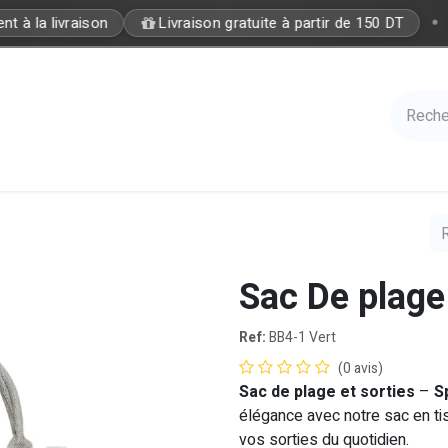
•
 à la livraison
Livraison gratuite à partir de 150 DT
Care
Accessories
Hair
Nails
Azal 
Sac De plage
Ref:
BB4-1 Vert
(0 avis)
Sac de plage et sorties
–
S
élégance avec notre sac en ti
vos sorties du quotidien.