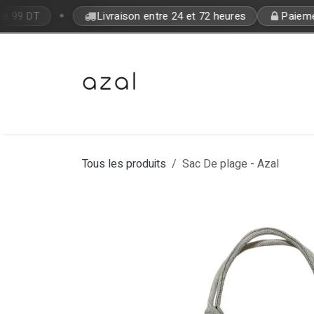
Se rendre au contenu
•
de 99 DT
Livraison entre 24 et 72 heures
Paiement
Bon Plan
Makeup
Fragrances
Tous les produits
Sac De plage - Azal