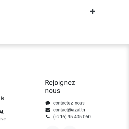
Rejoignez-
nous
 le
contactez-nous
contact@azal.tn
AL
(+216) 95 405 060
tive