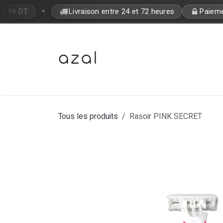
Se rendre au contenu
•
de 99 DT
Livraison entre 24 et 72 heures
Paiement
Bon Plan
Makeup
Fragrances
Tous les produits
Rasoir PINK SECRET