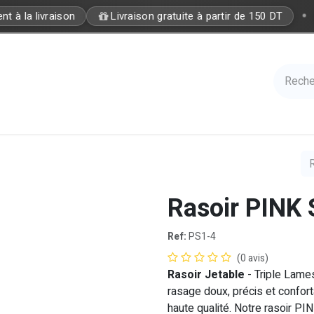
•
 à la livraison
Livraison gratuite à partir de 150 DT
Care
Accessories
Hair
Nails
Azal 
Rasoir PINK
Ref:
PS1-4
(0 avis)
Rasoir Jetable
- Triple Lame
rasage doux, précis et confort
haute qualité. Notre rasoir PI