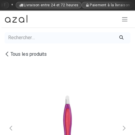
Se rendre au contenu
•
 DT
Livraison entre 24 et 72 heures
Paiement à la livraison
Tous les produits