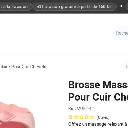
•
à la livraison
Livraison gratuite à partir de 150 DT
Care
Accessories
Hair
Nails
Azal 
aire Pour Cuir Chevelu
Brosse Mass
Pour Cuir Ch
Ref:
MUP2-42
(0 avis)
Offrez un massage relaxant à 