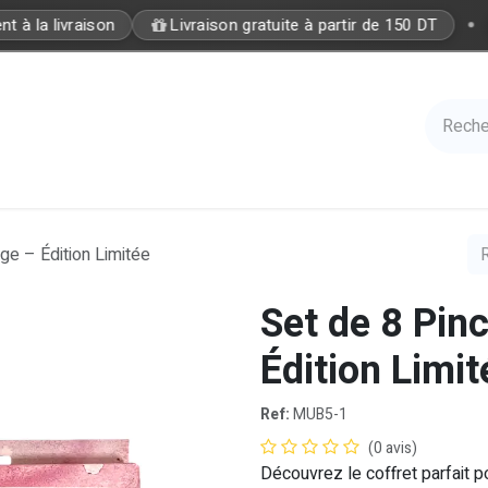
•
 à la livraison
Livraison gratuite à partir de 150 DT
Care
Accessories
Hair
Nails
Azal 
ge – Édition Limitée
Set de 8 Pin
Édition Limit
Ref:
MUB5-1
(0 avis)
Découvrez le coffret parfait 