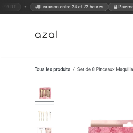
Se rendre au contenu
•
e 99 DT
Livraison entre 24 et 72 heures
Paiement
Bon Plan
Makeup
Fragrances
Tous les produits
Set de 8 Pinceaux Maquilla