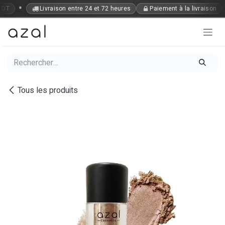
Se rendre au contenu
•
 DT
Livraison entre 24 et 72 heures
Paiement à la livraison
Tous les produits