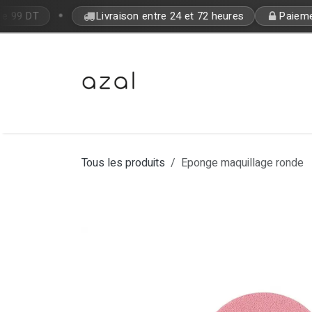
Se rendre au contenu
•
de 99 DT
Livraison entre 24 et 72 heures
Paiement
Bon Plan
Makeup
Fragrances
Tous les produits
Eponge maquillage ronde