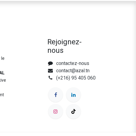
Rejoignez-
nous
 le
contactez-nous
contact@azal.tn
AL
(+216) 95 405 060
tive
nt