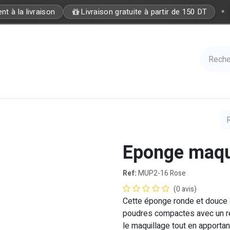
•
 à la livraison
Livraison gratuite à partir de 150 DT
Care
Accessories
Hair
Nails
Azal 
Eponge maqu
Ref:
MUP2-16 Rose
(0 avis)
Cette éponge ronde et douce e
poudres compactes avec un re
le maquillage tout en apportan