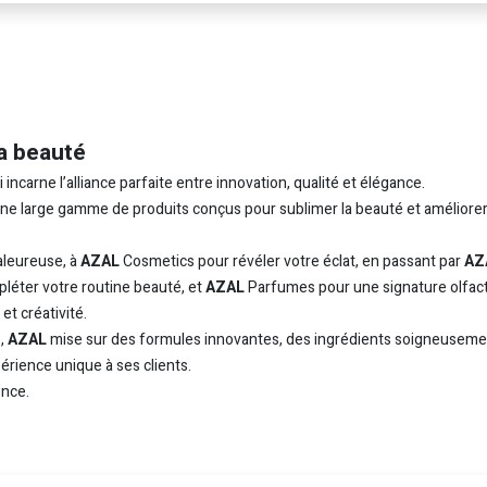
a beauté
carne l’alliance parfaite entre innovation, qualité et élégance.
 une large gamme de produits conçus pour sublimer la beauté et améliorer
leureuse, à
AZAL
Cosmetics pour révéler votre éclat, en passant par
AZ
léter votre routine beauté, et
AZAL
Parfumes pour une signature olfac
t créativité.
e,
AZAL
mise sur des formules innovantes, des ingrédients soigneuseme
périence unique à ses clients.
nce.