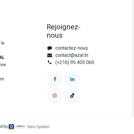
Rejoignez-
nous
 le
contactez-nous
contact@azal.tn
AL
(+216) 95 405 060
tive
nt
d by
Gero System