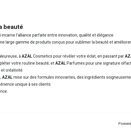
a beauté
carne l’alliance parfaite entre innovation, qualité et élégance.
 une large gamme de produits conçus pour sublimer la beauté et améliorer
leureuse, à
AZAL
Cosmetics pour révéler votre éclat, en passant par
AZ
léter votre routine beauté, et
AZAL
Parfumes pour une signature olfac
t créativité.
e,
AZAL
mise sur des formules innovantes, des ingrédients soigneuseme
périence unique à ses clients.
nce.
Powere