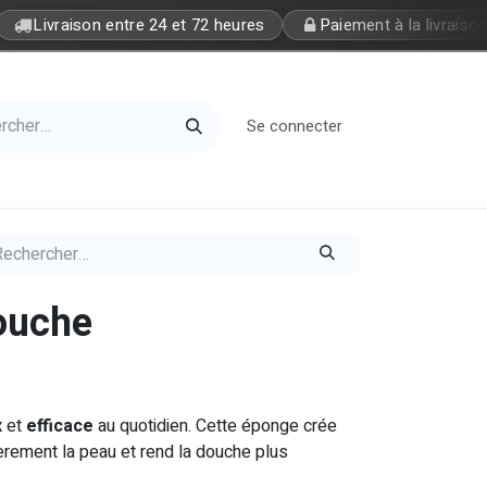
Livraison entre 24 et 72 heures
Paiement à la livraison
Se connecter
Home
Petite Soeur
ouche
x
et
efficace
au quotidien. Cette éponge crée
èrement la peau et rend la douche plus