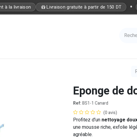
•
à la livraison
Livraison gratuite à partir de 150 DT
Care
Accessories
Hair
Nails
Azal 
Eponge de d
Ref:
BS1-1 Canard
(0 avis)
Profitez d’un
nettoyage dou
une mousse riche, exfolie lég
agréable.