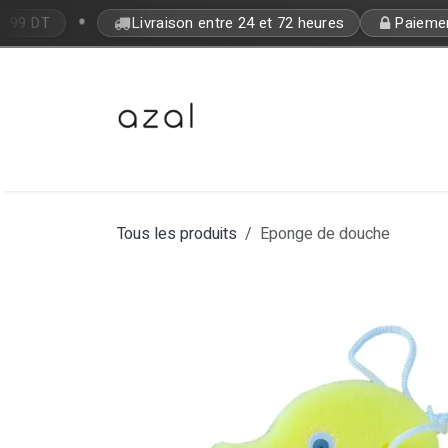
Se rendre au contenu
•
e 99 DT
Livraison entre 24 et 72 heures
Paiement 
Bon Plan
Makeup
Fragrances
Tous les produits
Eponge de douche