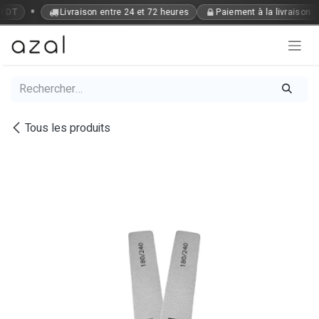
Se rendre au contenu
•
9 DT
Livraison entre 24 et 72 heures
Paiement à la livraison
Tous les produits