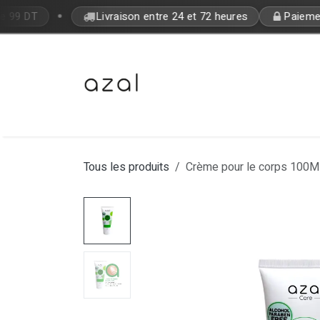
Se rendre au contenu
•
e 99 DT
Livraison entre 24 et 72 heures
Paiement
Bon Plan
Makeup
Fragrances
Tous les produits
Crème pour le corps 100