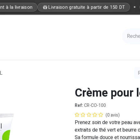
•
 à la livraison
Livraison gratuite à partir de 150 DT
Care
Accessories
Hair
Nails
Azal 
ML
Crème pour 
Ref:
CR-CO-100
(0 avis)
Prenez soin de votre peau av
extraits de thé vert et beurre 
Sa formule douce et nourrissa