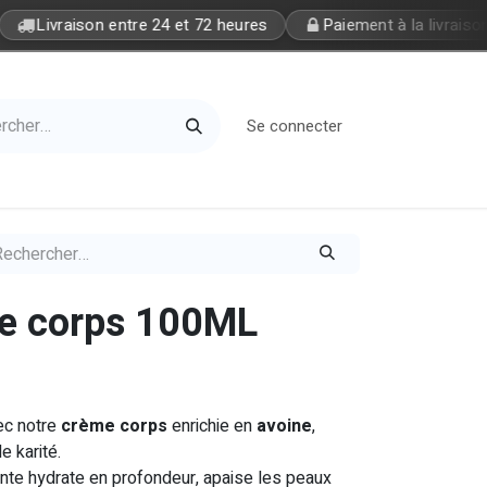
Livraison entre 24 et 72 heures
Paiement à la livraison
Se connecter
Home
Petite Soeur
le corps 100ML
ec notre
crème corps
enrichie en
avoine
,
de karité.
nte hydrate en profondeur, apaise les peaux