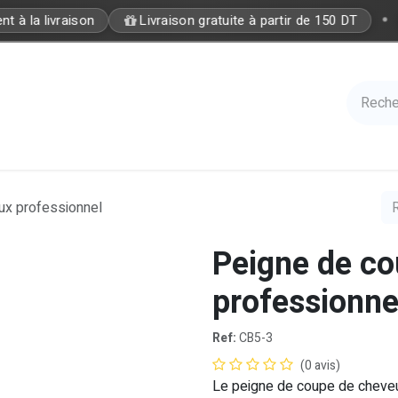
•
 à la livraison
Livraison gratuite à partir de 150 DT
Care
Accessories
Hair
Nails
Azal 
ux professionnel
Peigne de c
professionne
Ref:
CB5-3
(0 avis)
Le peigne de coupe de cheveux