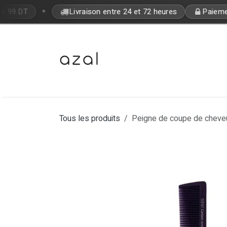
Se rendre au contenu
•
de 99 DT
Livraison entre 24 et 72 heures
Paiement
Bon Plan
Makeup
Fragrances
Tous les produits
Peigne de coupe de cheve