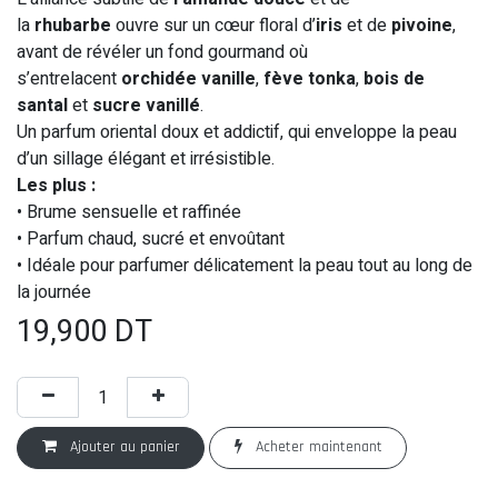
la
rhubarbe
ouvre sur un cœur floral d’
iris
et de
pivoine
,
avant de révéler un fond gourmand où
s’entrelacent
orchidée vanille
,
fève tonka
,
bois de
santal
et
sucre vanillé
.
Un parfum oriental doux et addictif, qui enveloppe la peau
d’un sillage élégant et irrésistible.
Les plus :
• Brume sensuelle et raffinée
• Parfum chaud, sucré et envoûtant
• Idéale pour parfumer délicatement la peau tout au long de
la journée
19,900
DT
Ajouter au panier
Acheter maintenant