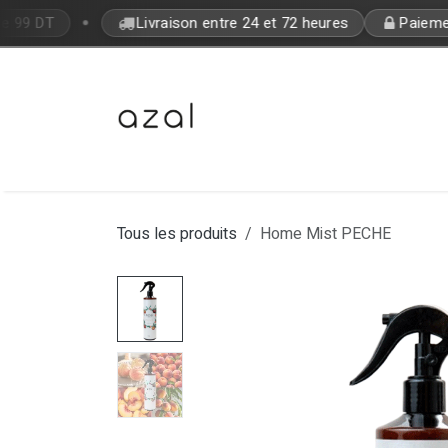
Se rendre au contenu
•
de 99 DT
Livraison entre 24 et 72 heures
Paiement
Bon Plan
Makeup
Fragrances
Tous les produits
Home Mist PECHE