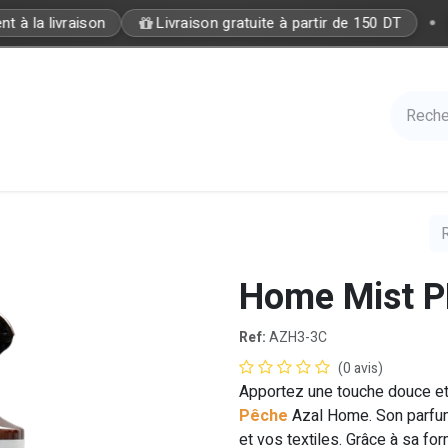
•
 à la livraison
Livraison gratuite à partir de 150 DT
Care
Accessories
Hair
Nails
Azal 
Home Mist 
Ref:
AZH3-3C
(0 avis)
Apportez une touche douce et 
Pêche
Azal Home. Son parfum
et vos textiles. Grâce à sa form