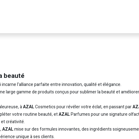
a beauté
carne l’alliance parfaite entre innovation, qualité et élégance.
 une large gamme de produits conçus pour sublimer la beauté et améliorer
leureuse, à
AZAL
Cosmetics pour révéler votre éclat, en passant par
AZ
léter votre routine beauté, et
AZAL
Parfumes pour une signature olfac
t créativité.
e,
AZAL
mise sur des formules innovantes, des ingrédients soigneuseme
périence unique à ses clients.