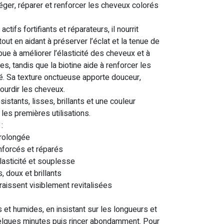
ger, réparer et renforcer les cheveux colorés
ctifs fortifiants et réparateurs, il nourrit
tout en aidant à préserver l’éclat et la tenue de
bue à améliorer l’élasticité des cheveux et à
es, tandis que la biotine aide à renforcer les
ité. Sa texture onctueuse apporte douceur,
lourdir les cheveux.
istants, lisses, brillants et une couleur
es premières utilisations.
 :
prolongée
enforcés et réparés
élasticité et souplesse
, doux et brillants
raissent visiblement revitalisées
 et humides, en insistant sur les longueurs et
uelques minutes puis rincer abondamment. Pour