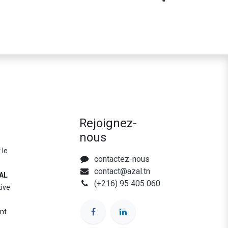
Rejoignez-
nous
 le
contactez-nous
contact@azal.tn
AL
(+216) 95 405 060
tive
nt