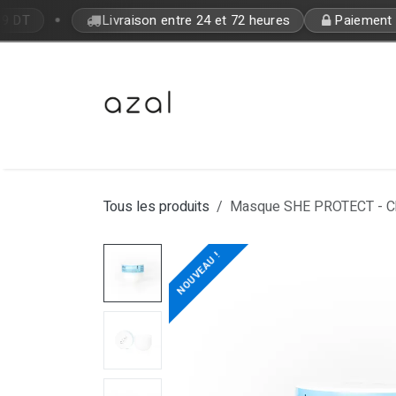
Se rendre au contenu
•
9 DT
Livraison entre 24 et 72 heures
Paiement à 
Bon Plan
Makeup
Fragrances
Tous les produits
Masque SHE PROTECT - Che
NOUVEAU !