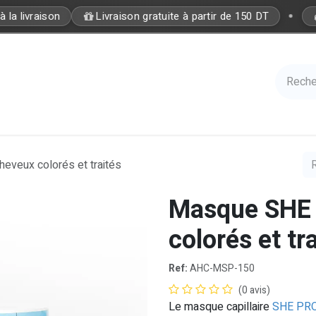
•
la livraison
Livraison gratuite à partir de 150 DT
Care
Accessories
Hair
Nails
Azal 
veux colorés et traités
Masque SHE
colorés et tr
Ref:
AHC-MSP-150
(0 avis)
Le masque capillaire
SHE PROT